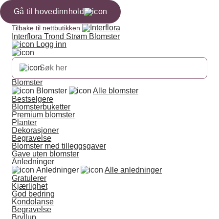
Gå til hovedinnhold
Tilbake til nettbutikken
Interflora Trond Strøm Blomster
Logg inn
Blomster
Blomster
Alle blomster
Bestselgere
Blomsterbuketter
Premium blomster
Planter
Dekorasjoner
Begravelse
Blomster med tilleggsgaver
Gave uten blomster
Anledninger
Anledninger
Alle anledninger
Gratulerer
Kjærlighet
God bedring
Kondolanse
Begravelse
Bryllup