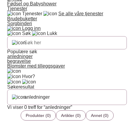
Fødsel og Babyshower
Tjenester
Tjenester
Se alle våre tjenester
Brudebuketter
Sorgbinderi
Logg inn
Søk
Lukk
Populære søk
anledninger
begravelse
Blomster med tilleggsgaver
Hvor?
Søkeresultat
Vi viser 0 treff for “anledninger”
Produkter (0)
Artikler (0)
Annet (0)