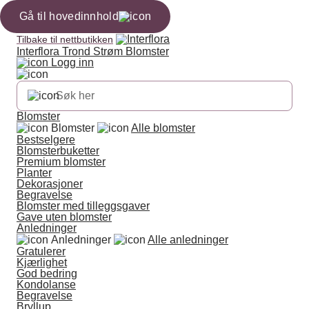
Gå til hovedinnhold
Tilbake til nettbutikken
Interflora Trond Strøm Blomster
Logg inn
Blomster
Blomster
Alle blomster
Bestselgere
Blomsterbuketter
Premium blomster
Planter
Dekorasjoner
Begravelse
Blomster med tilleggsgaver
Gave uten blomster
Anledninger
Anledninger
Alle anledninger
Gratulerer
Kjærlighet
God bedring
Kondolanse
Begravelse
Bryllup